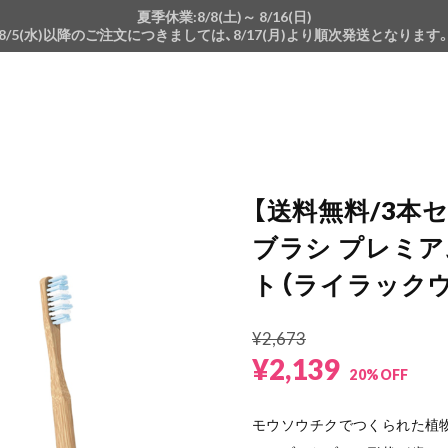
夏季休業:8/8(土)～ 8/16(日)
8/5(水)以降のご注文につきましては、8/17(月)より順次発送となります
【送料無料/3本
ブラシ プレミア
ト（ライラック
¥2,673
¥2,139
20%OFF
モウソウチクでつくられた植物