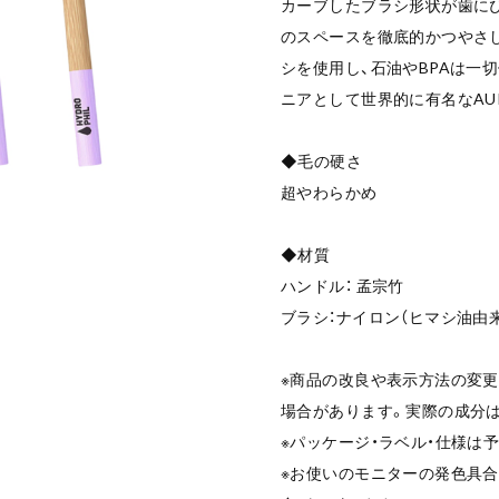
カーブしたブラシ形状が歯に
のスペースを徹底的かつやさ
シを使用し、石油やBPAは一
ニアとして世界的に有名なAU
◆毛の硬さ
超やわらかめ
◆材質
ハンドル： 孟宗竹
ブラシ：ナイロン（ヒマシ油由来
※商品の改良や表示方法の変
場合があります。実際の成分
※パッケージ・ラベル・仕様は
※お使いのモニターの発色具